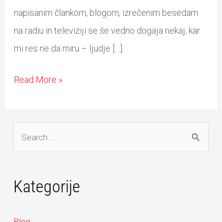
napisanim člankom, blogom, izrečenim besedam
na radiu in televiziji se še vedno dogaja nekaj, kar
mi res ne da miru – ljudje […]
Read More »
S
e
a
Kategorije
r
c
Blog