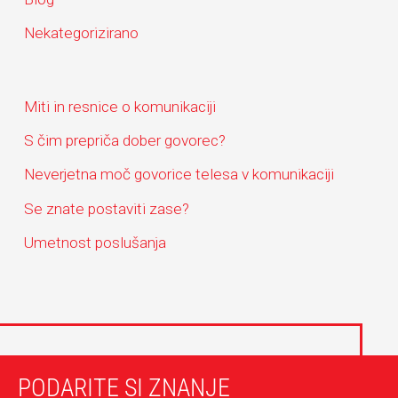
h
Nekategorizirano
f
o
r
Miti in resnice o komunikaciji
:
S čim prepriča dober govorec?
Neverjetna moč govorice telesa v komunikaciji
Se znate postaviti zase?
Umetnost poslušanja
PODARITE SI ZNANJE