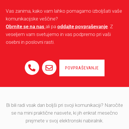
Vas zanima, kako vam lahko pomagamo izboljšati vaše
komunikacijske veščine?
Obrnite se na nas
ali pa
oddajte povpraševanje
. Z
veseljem vam svetujemo in vas podpremo pri vaši
osebni in poslovni rasti.
POVPRAŠEVANJE
Bi bili radi vsak dan boljši pri svoji komunikaciji? Naročite
se na mini praktične nasvete, ki jih enkrat mesečno
prejmete v svoj elektronski nabiralnik.